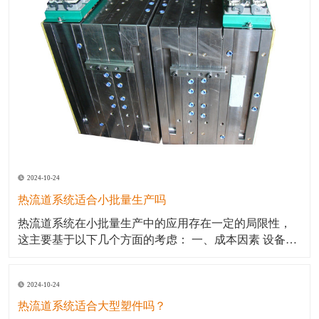
2024-10-24
热流道系统适合小批量生产吗
热流道系统在小批量生产中的应用存在一定的局限性，
这主要基于以下几个方面的考虑： 一、成本因素 设备投
资：热流道系统的初始投资通常较高，因为需要购买较
为复杂的控制系统和额外的设备。对于小批量生产来
2024-10-24
说，这种高额的设备投资可能不太划算。 维护成本：热
流道系统的维护和操作也需要更多的技能和经验，这可
热流道系统适合大型塑件吗？