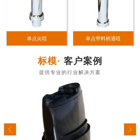
单点尖咀
单点带料柄通咀
客户案例