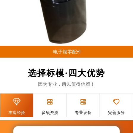
电子烟零配件
电子烟塑胶零配件： 电子烟底
坐、包装盒等塑胶零配件，
选择标模·四大优势
POK料、PC料 16穴开放式咀热
流道系统. 电子烟塑胶零配件：
因为专业，所以值得信赖！
POK料、PC料 16穴开放...




丰富经验
多项资质
专业设备
完善服务