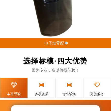
电子烟零配件
电子烟塑胶零配件： 电子烟底
坐、包装盒等塑胶零配件，
选择标模·四大优势
POK料、PC料 16穴开放式咀热
流道系统. 电子烟塑胶零配件：
因为专业，所以值得信赖！
POK料、PC料 16穴开放...




丰富经验
多项资质
专业设备
完善服务