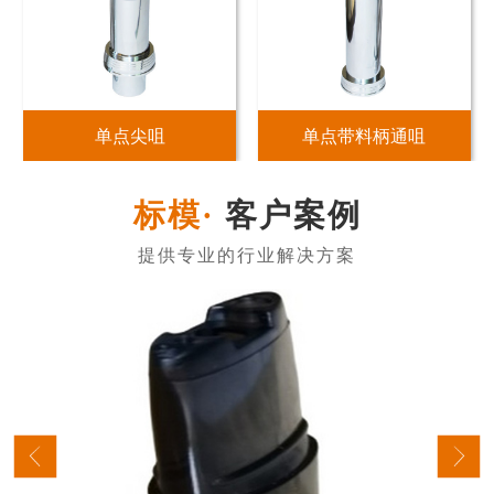
单点尖咀
单点带料柄通咀
客户案例