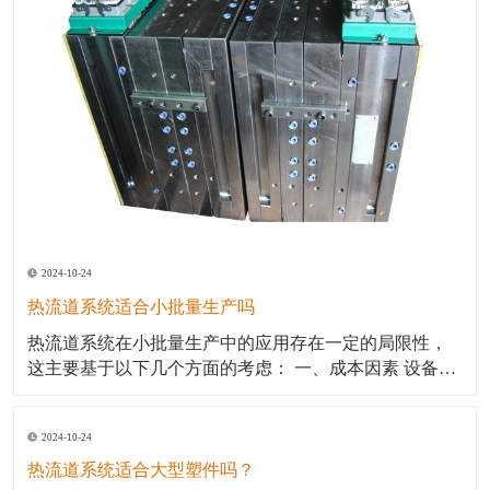
2024-10-24
热流道系统适合小批量生产吗
热流道系统在小批量生产中的应用存在一定的局限性，
这主要基于以下几个方面的考虑： 一、成本因素 设备投
资：热流道系统的初始投资通常较高，因为需要购买较
为复杂的控制系统和额外的设备。对于小批量生产来
2024-10-24
说，这种高额的设备投资可能不太划算。 维护成本：热
流道系统的维护和操作也需要更多的技能和经验，这可
热流道系统适合大型塑件吗？